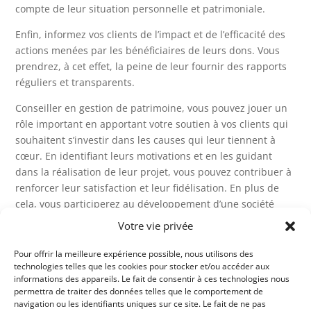
compte de leur situation personnelle et patrimoniale.
Enfin, informez vos clients de l’impact et de l’efficacité des
actions menées par les bénéficiaires de leurs dons. Vous
prendrez, à cet effet, la peine de leur fournir des rapports
réguliers et transparents.
Conseiller en gestion de patrimoine, vous pouvez jouer un
rôle important en apportant votre soutien à vos clients qui
souhaitent s’investir dans les causes qui leur tiennent à
cœur. En identifiant leurs motivations et en les guidant
dans la réalisation de leur projet, vous pouvez contribuer à
renforcer leur satisfaction et leur fidélisation. En plus de
cela, vous participerez au développement d’une société
plus solidaire et plus responsable.
Votre vie privée
Avez-vous pensé à rejoindre un regroupement de
Pour offrir la meilleure expérience possible, nous utilisons des
professionnels afin d’échanger sur le sujet ? N’hésitez pas à
technologies telles que les cookies pour stocker et/ou accéder aux
prendre contact avec Club Élite Patrimoine Privé
.
informations des appareils. Le fait de consentir à ces technologies nous
permettra de traiter des données telles que le comportement de
navigation ou les identifiants uniques sur ce site. Le fait de ne pas
Compagnie de CGP | N° Orias du Club | CNCGP | N° Orias TC 20007262 | CIF depuis le