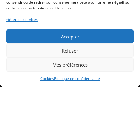
consentir ou de retirer son consentement peut avoir un effet négatif sur
17/09/2020 | AMF : Validé 9/10/2018 Numéro : 2018/00965
certaines caractéristiques et fonctions.
Gérer les services
Accepter
Refuser
Mes préférences
Cookies
Politique de confidentialité
Club Élite Patrimoine Privé
Le Club Élite Patrimoine Privé est une
entreprise créée en 2020, spécialisée en
Gestion de Patrimoine, partie prenante d’un
groupe de 2 associés.
RECRUTEMENT