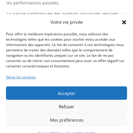
les performances passées.
La nature sophistiquée des produits structurés requiert
une compréhension approfondie de leurs mécanismes, de
Votre vie privée
leur formule de calcul, de leur actif sous-jacent et de leurs
risques potentiels.
Pour offrir la meilleure expérience possible, nous utilisons des
technologies telles que les cookies pour stocker et/ou accéder aux
informations des appareils. Le fait de consentir à ces technologies nous
En résumé, les produits structurés offrent des opportunités
permettra de traiter des données telles que le comportement de
uniques tant en Europe qu’aux États-Unis, bien que leurs
navigation ou les identifiants uniques sur ce site. Le fait de ne pas
approches et préférences diffèrent. Les investisseurs
consentir ou de retirer son consentement peut avoir un effet négatif sur
européens semblent privilégier des produits plus
certaines caractéristiques et fonctions.
sécurisés, tandis que leurs homologues américains sont
Gérer les services
plus enclins à prendre des risques. La diversité des sous-
jacents et la complexité des structures rendent ces
Accepter
produits adaptés à divers objectifs financiers. Cependant, il
est essentiel de bien comprendre les spécificités de chaque
Refuser
marché pour optimiser ses investissements. En fin de
compte, que vous soyez en Europe ou en Amérique, les
Mes préférences
produits structurés peuvent être un outil puissant pour
atteindre vos objectifs financiers
.