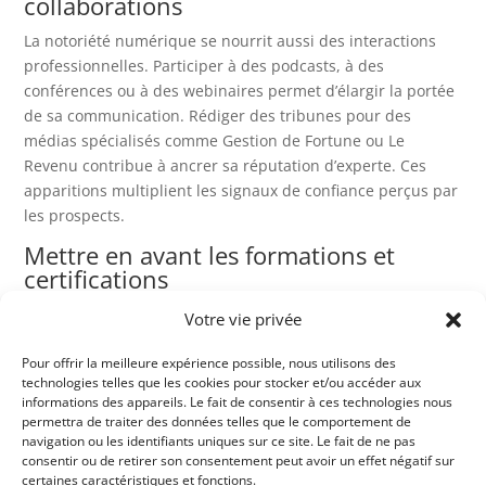
collaborations
La notoriété numérique se nourrit aussi des interactions
professionnelles. Participer à des podcasts, à des
conférences ou à des webinaires permet d’élargir la portée
de sa communication. Rédiger des tribunes pour des
médias spécialisés comme Gestion de Fortune ou Le
Revenu contribue à ancrer sa réputation d’experte. Ces
apparitions multiplient les signaux de confiance perçus par
les prospects.
Mettre en avant les formations et
certifications
Les clients recherchent des profils formés et rigoureux.
Votre vie privée
Mettre en avant ses certifications (AMF, CIF, DDA,
formations en fiscalité, finance durable, immobilier
Pour offrir la meilleure expérience possible, nous utilisons des
technologies telles que les cookies pour stocker et/ou accéder aux
d’investissement) renforce l’image de sérieux et la légitimité
informations des appareils. Le fait de consentir à ces technologies nous
technique. C’est aussi une manière d’incarner la valeur de
permettra de traiter des données telles que le comportement de
la mise à jour continue des connaissances, essentielle dans
navigation ou les identifiants uniques sur ce site. Le fait de ne pas
consentir ou de retirer son consentement peut avoir un effet négatif sur
un environnement réglementaire mouvant.
certaines caractéristiques et fonctions.