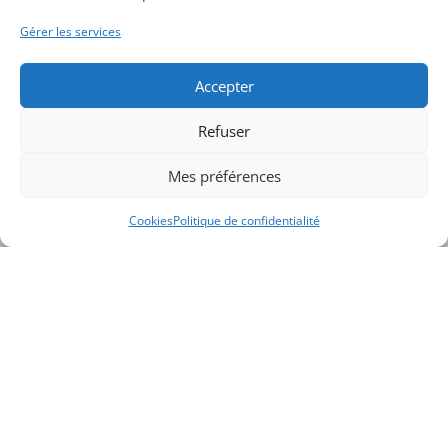
Pour une conseillère en gestion de patrimoine, construire
Gérer les services
son autorité en ligne n’est pas un simple atout marketing :
c’est une condition de croissance durable. Dans un univers
Accepter
où les décisions patrimoniales reposent sur la confiance,
une présence numérique maîtrisée devient la prolongation
Refuser
naturelle de l’expertise. En combinant stratégie de contenu,
cohérence visuelle et engagement sur les bons canaux,
Mes préférences
chaque professionnelle peut transformer sa visibilité en
capital de crédibilité, et faire de son image digitale un
Cookies
Politique de confidentialité
véritable levier de performance.
Compagnie de CGP | N° Orias du Club | CNCGP | N° Orias TC 20007262 | CIF depuis le
17/09/2020 | AMF : Validé 9/10/2018 Numéro : 2018/00965