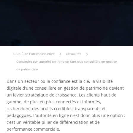
5
5
Club Élite Patrimoine Privé
Actualités
Construire son autorité en ligne en tant que conseillère en gestion
de patrimoine
Dans un secteur où la confiance est la clé, la visibilité
digitale d’une conseillère en gestion de patrimoine devient
un levier stratégique de croissance. Les clients haut de
gamme, de plus en plus connectés et informés,
recherchent des profils crédibles, transparents et
pédagogues. L’autorité en ligne n’est donc plus une option :
c’est un véritable pilier de différenciation et de
performance commerciale.