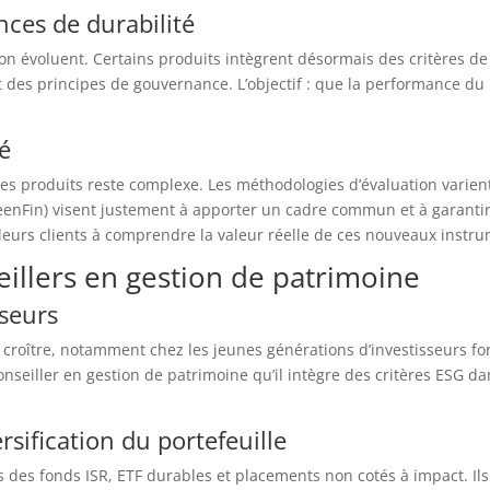
ces de durabilité
n évoluent. Certains produits intègrent désormais des critères de 
des principes de gouvernance. L’objectif : que la performance du p
té
ces produits reste complexe. Les méthodologies d’évaluation varien
eenFin) visent justement à apporter un cadre commun et à garantir
t leurs clients à comprendre la valeur réelle de ces nouveaux instr
eillers en gestion de patrimoine
seurs
roître, notamment chez les jeunes générations d’investisseurs fort
onseiller en gestion de patrimoine qu’il intègre des critères ESG da
sification du portefeuille
s des fonds ISR, ETF durables et placements non cotés à impact. Ils