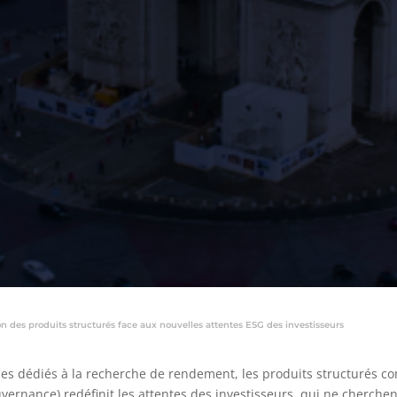
on des produits structurés face aux nouvelles attentes ESG des investisseurs
 dédiés à la recherche de rendement, les produits structurés co
vernance) redéfinit les attentes des investisseurs, qui ne cherch