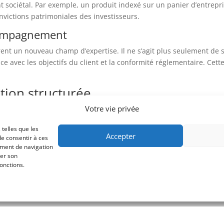
sociétal. Par exemple, un produit indexé sur un panier d’entrepris
victions patrimoniales des investisseurs.
ccompagnement
rent un nouveau champ d’expertise. Il ne s’agit plus seulement de 
 avec les objectifs du client et la conformité réglementaire. Cett
tion structurée
Votre vie privée
nce de fond : la convergence entre sophistication financière et en
aire émerger une nouvelle génération de produits hybrides, capable
 telles que les
Accepter
de consentir à ces
rs, n’hésitez pas à
prendre contact avec l’un de nos conseillers
.
ement de navigation
rer son
grer ces solutions dans leur approche stratégique dans le but d’acc
onctions.
Les produits structurés ESG ne sont pas une mode, ils sont le refl
lub | CNCGP | N° Orias TC 20007262 | CIF depuis le 17/09/2020 | AMF : Val