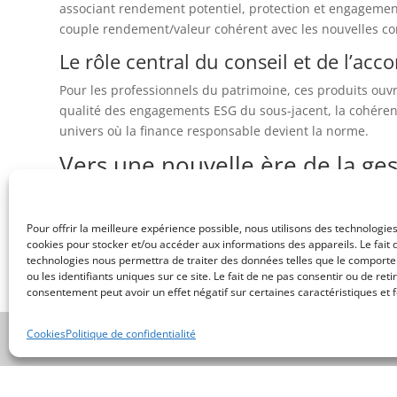
associant rendement potentiel, protection et engagement 
couple rendement/valeur cohérent avec les nouvelles con
Le rôle central du conseil et de l’a
Pour les professionnels du patrimoine, ces produits ouv
qualité des engagements ESG du sous-jacent, la cohérence
univers où la finance responsable devient la norme.
Vers une nouvelle ère de la ges
L’évolution de ces produits financiers traduit une tenda
émetteurs et la pression des régulateurs contribuent à f
Pour offrir la meilleure expérience possible, nous utilisons des technologies
cookies pour stocker et/ou accéder aux informations des appareils. Le fait 
Afin d’être au fait de l’évolution de ces produits financie
technologies nous permettra de traiter des données telles que le comport
ou les identifiants uniques sur ce site. Le fait de ne pas consentir ou de reti
Pour les acteurs du patrimoine, l’enjeu est clair : inté
consentement peut avoir un effet négatif sur certaines caractéristiques et f
plus seulement financière, mais également responsable. 
Cookies
Politique de confidentialité
Compagnie de CGP | N° Orias du C