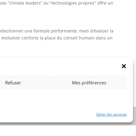
es “climate leaders” ou “technologies propres” offre un
sélectionner une formule performante, mais d’évaluer la
e évolution conforte la place du conseil humain dans un
gagement durable. Les innovations portées par les
s d’associer rendement, sécurité et impact positif.
Refuser
Mes préférences
ompagner leurs clients vers une performance qui ne soit
et d’une finance moderne, lucide et engagée.
Gérer les services
idé 9/10/2018 Numéro : 2018/00965