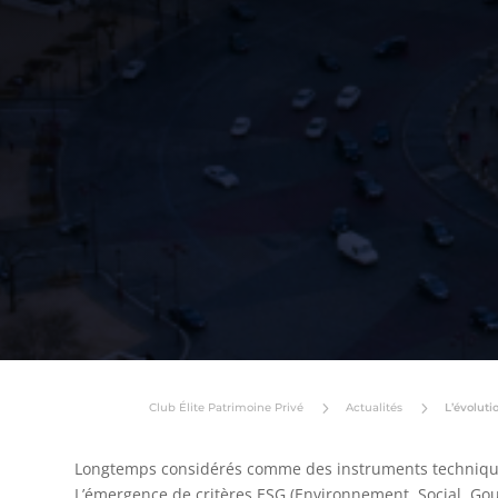
5
5
Club Élite Patrimoine Privé
Actualités
L’évoluti
Longtemps considérés comme des instruments techniques
L’émergence de critères ESG (Environnement, Social, Gou