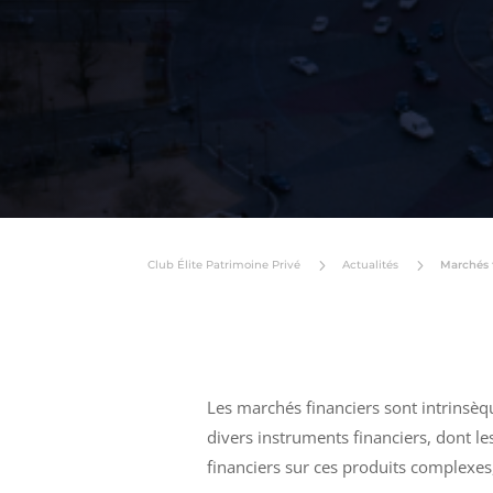
5
5
Club Élite Patrimoine Privé
Actualités
Marchés f
Les marchés financiers sont intrinsèque
divers instruments financiers, dont le
financiers sur ces produits complexes