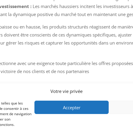
vestissement :
Les marchés haussiers incitent les investisseurs à
itant la dynamique positive du marché tout en maintenant une ges
baisse ou en hausse, les produits structurés réagissent de manièr
s doivent être conscients de ces dynamiques spécifiques, ajuster
ur gérer les risques et capturer les opportunités dans un enviro
lectionne avec une exigence toute particulière les offres proposé
 victoire de nos clients et de nos partenaires
Votre vie privée
 telles que les
lub | CNCGP | N° Orias TC 20007262 | CIF depuis le 17/09/2020 | AMF : Val
Accepter
de consentir à ces
ement de navigation
rer son
onctions.
Patrimoine
Menu