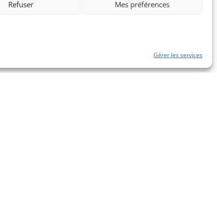
Refuser
Mes préférences
Gérer les services
idé 9/10/2018 Numéro : 2018/00965
Informations
120 Rue Marius Aufan 92300

Levallois-Perret
contact@club-elite-patrimoine-

prive.fr
01 46 49 16 66

L-M-M-J-V

9:00 - 18h00
}