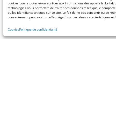
cookies pour stocker et/ou accéder aux informations des appareils. Le fait 
technologies nous permettra de traiter des données telles que le comport
ou les identifiants uniques sur ce site. Le fait de ne pas consentir ou de reti
consentement peut avoir un effet négatif sur certaines caractéristiques et f
Cookies
Politique de confidentialité
Compagnie de CGP | N° Orias du C
Club Élite 
Privé
Le Club Élite Pa
une entreprise c
spécialisée en G
Patrimoine, par
groupe de 2 asso