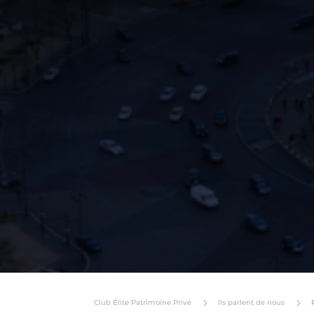
5
5
Club Élite Patrimoine Privé
Ils parlent de nous