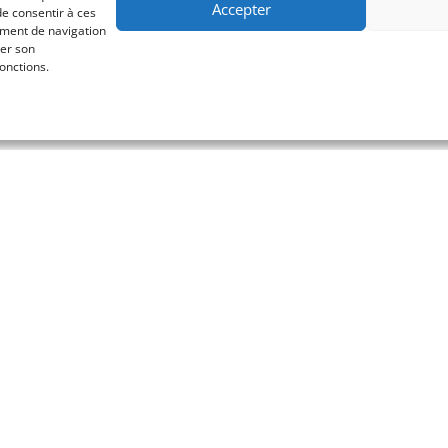
Accepter
de consentir à ces
ement de navigation
rer son
onctions.
lub | CNCGP | N° Orias TC 20007262 | CIF depuis le 17/09/2020 | AMF : Val
Patrimoine
Menu
Page d'accueil
trimoine Privé est
À propos
réée en 2020,
Nos offres
estion de
Actualités
tie prenante d’un
Contact
ciés.