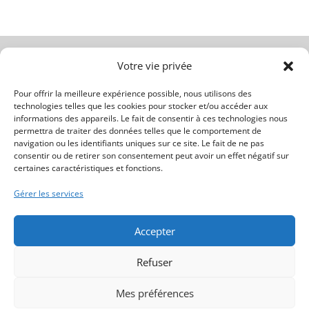
Compagnie de CGP | N° Orias du Club | CNCGP | N° Orias TC 20007262 | CIF depuis le
Votre vie privée
17/09/2020 | AMF : Validé 9/10/2018 Numéro : 2018/00965
Pour offrir la meilleure expérience possible, nous utilisons des
technologies telles que les cookies pour stocker et/ou accéder aux
informations des appareils. Le fait de consentir à ces technologies nous
permettra de traiter des données telles que le comportement de
navigation ou les identifiants uniques sur ce site. Le fait de ne pas
consentir ou de retirer son consentement peut avoir un effet négatif sur
certaines caractéristiques et fonctions.
Gérer les services
Accepter
Refuser
Club Élite Patrimoine Privé
Le Club Élite Patrimoine Privé est une
Mes préférences
entreprise créée en 2020, spécialisée en