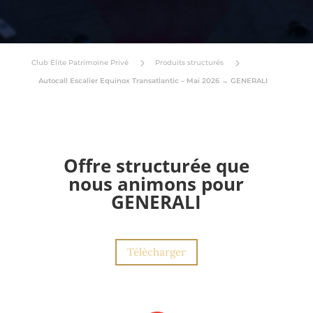
5
5
Club Élite Patrimoine Privé
Produits structurés
Autocall Escalier Equinox Transatlantic – Mai 2026 → GENERALI
Offre structurée que
nous animons pour
GENERALI
Télécharger