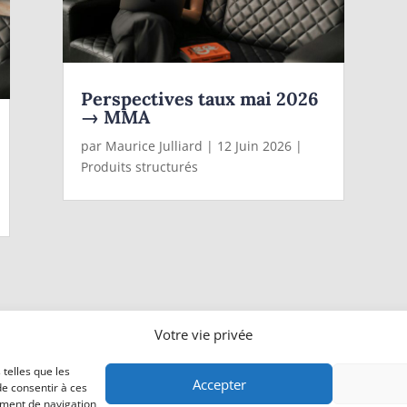
Perspectives taux mai 2026
→ MMA
par
Maurice Julliard
|
12 Juin 2026
|
Produits structurés
Votre vie privée
 telles que les
lub | CNCGP | N° Orias TC 20007262 | CIF depuis le 17/09/2020 | AMF : Val
Accepter
de consentir à ces
ement de navigation