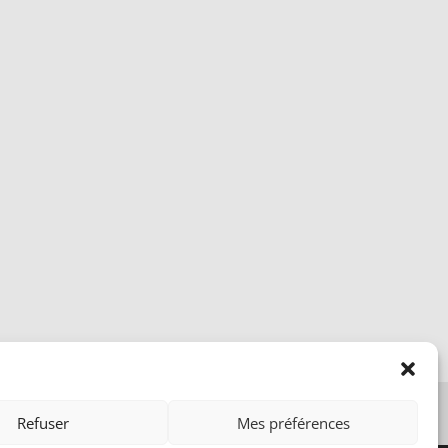
idé 9/10/2018 Numéro : 2018/00965
Refuser
Mes préférences